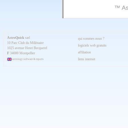
™ As
AstroQuick
sarl
qui sommes-nous ?
10 Parc Club du Millénaire
logiciels web gratuits
1025 avenue Henri Becquerel
affiliation
F
34000 Montpellier
liens internet
astrology software & reports