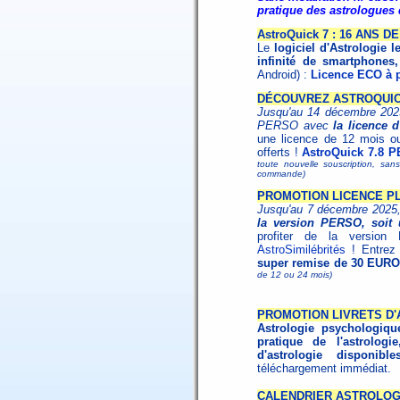
pratique des astrologues 
AstroQuick 7 : 16 ANS 
Le
logiciel d'Astrologie l
infinité de smartphones,
Android) :
Licence ECO à p
DÉCOUVREZ ASTROQUICK
Jusqu'au 14 décembre 2025,
PERSO avec
la licence 
une licence de 12 mois o
offerts !
AstroQuick 7.8 P
toute nouvelle souscription, san
commande)
PROMOTION LICENCE PL
Jusqu'au 7 décembre 2025
la version PERSO, soit 
profiter de la versi
AstroSimilébrités
! Entrez
super remise de 30 EUR
de 12 ou 24 mois)
PROMOTION LIVRETS D
Astrologie psychologiqu
pratique de l'astrologie
d'astrologie disponibl
téléchargement immédiat.
CALENDRIER ASTROLOG