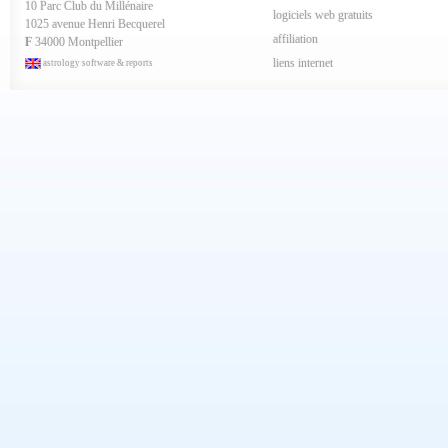
10 Parc Club du Millénaire
Mars 2024
logiciels web gratuits
1025 avenue Henri Becquerel
Février 2024
affiliation
Janvier 2024
F
34000 Montpellier
Décembre 2023
liens internet
astrology software & reports
Novembre 2023
Octobre 2023
Septembre 2023
Aout 2023
Juillet 2023
Juin 2023
Mai 2023
Avril 2023
Mars 2023
Février 2023
Janvier 2023
Décembre 2022
Novembre 2022
Octobre 2022
Septembre 2022
Aout 2022
Juillet 2022
Juin 2022
Mai 2022
Avril 2022
Mars 2022
Février 2022
Janvier 2022
Décembre 2021
Novembre 2021
Octobre 2021