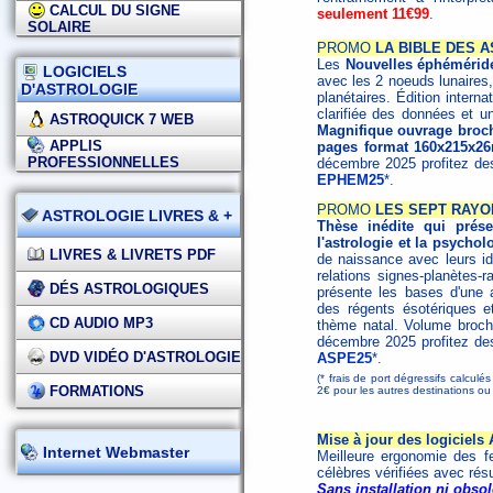
CALCUL DU SIGNE
seulement 11€99
.
SOLAIRE
PROMO
LA BIBLE DES A
Les
Nouvelles éphémérid
LOGICIELS
avec les 2 noeuds lunaires,
D'ASTROLOGIE
planétaires. Édition interna
clarifiée des données et un
ASTROQUICK 7 WEB
Magnifique ouvrage broché
APPLIS
pages format 160x215x2
PROFESSIONNELLES
décembre 2025 profitez d
EPHEM25
*.
PROMO
LES SEPT RAYO
ASTROLOGIE LIVRES & +
Thèse inédite qui présen
l'astrologie et la psychol
LIVRES & LIVRETS PDF
de naissance avec leurs id
relations signes-planètes-
DÉS ASTROLOGIQUES
présente les bases d'une as
des régents ésotériques et 
CD AUDIO MP3
thème natal. Volume broc
décembre 2025 profitez d
DVD VIDÉO D'ASTROLOGIE
ASPE25
*.
(* frais de port dégressifs calculé
FORMATIONS
2€ pour les autres destinations 
Mise à jour des logiciels
Internet Webmaster
Meilleure ergonomie des f
célèbres vérifiées avec rés
Sans installation ni obsol