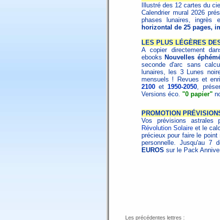
Illustré des 12 cartes du ci
Calendrier mural 2026 prése
phases lunaires, ingrès e
horizontal de 25 pages, i
LES PLUS LÉGÈRES DES
A copier directement dans
ebooks
Nouvelles éphémé
seconde d'arc sans calcu
lunaires, les 3 Lunes noire
mensuels ! Revues et enri
2100
et
1950-2050
, prése
Versions éco.
"0 papier"
no
PROMOTION PRÉVISION
Vos prévisions astrales 
Révolution Solaire
et le cal
précieux pour faire le poin
personnelle. Jusqu'au 7
EUROS
sur le Pack Annive
Les précédentes lettres :