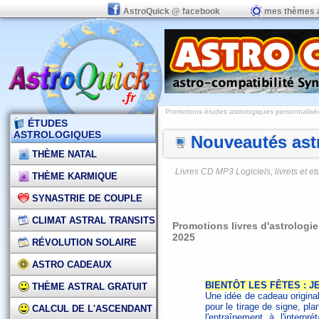
AstroQuick @ facebook
mes thèmes 
Promotions études astrologiques personnalisées,
ÉTUDES
ASTROLOGIQUES
Nouveautés astr
THÈME NATAL
Livres CD MP3 Logiciels, livrets et 
THÈME KARMIQUE
SYNASTRIE DE COUPLE
CLIMAT ASTRAL TRANSITS
Promotions livres d'astrologi
2025
RÉVOLUTION SOLAIRE
ASTRO CADEAUX
BIENTÔT LES FÊTES : J
THÈME ASTRAL GRATUIT
Une idée de cadeau origina
pour le tirage de signe, pla
CALCUL DE L'ASCENDANT
l'entraînement à l'interpr