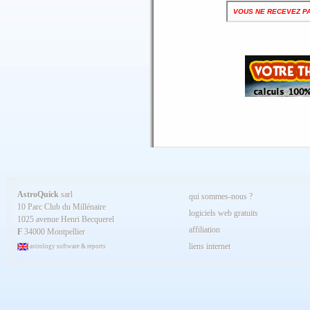
VOUS NE RECEVEZ P
AstroQuick
sarl
qui sommes-nous ?
10 Parc Club du Millénaire
logiciels web gratuits
1025 avenue Henri Becquerel
affiliation
F
34000 Montpellier
liens internet
astrology software & reports