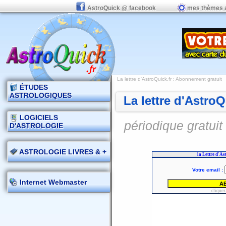
AstroQuick @ facebook
mes thèmes 
La lettre d'AstroQuick.fr : Abonnement gratuit
ÉTUDES
ASTROLOGIQUES
La lettre d'Astro
LOGICIELS
périodique gratuit
D'ASTROLOGIE
ASTROLOGIE LIVRES & +
Internet Webmaster