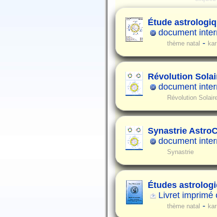
Étude astrologiq
document intern
-
thème natal
ka
Révolution Solair
document intern
Révolution Solair
Synastrie Astro
document intern
Synastrie
Études astrolog
Livret imprimé
-
thème natal
ka