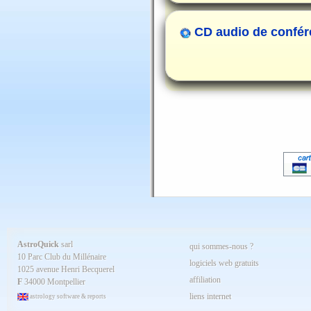
CD audio de confér
AstroQuick
sarl
qui sommes-nous ?
10 Parc Club du Millénaire
logiciels web gratuits
1025 avenue Henri Becquerel
affiliation
F
34000 Montpellier
liens internet
astrology software & reports