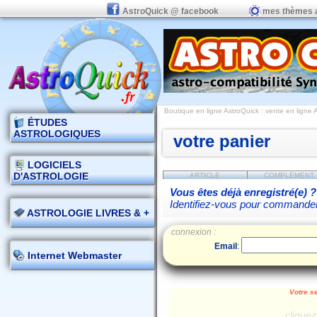
AstroQuick @ facebook
mes thèmes 
Boutique en ligne AstroQuick : vente en ligne
ÉTUDES
ASTROLOGIQUES
votre panier
LOGICIELS
D'ASTROLOGIE
ARTICLE
COMPLÉMENT
Vous êtes déjà enregistré(e) ?
Identifiez-vous pour commande
ASTROLOGIE LIVRES & +
connexion :
Email
:
Internet Webmaster
Votre se
cliquez