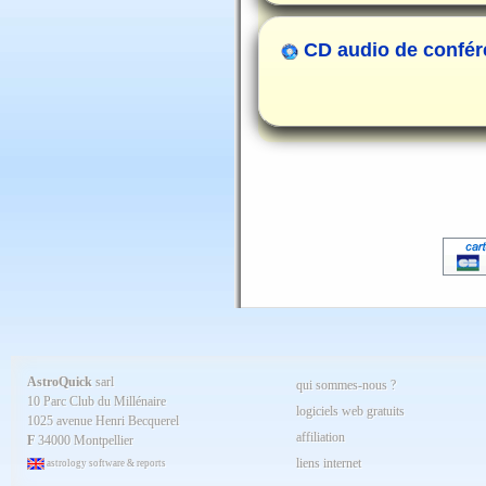
CD audio de confér
AstroQuick
sarl
qui sommes-nous ?
10 Parc Club du Millénaire
logiciels web gratuits
1025 avenue Henri Becquerel
affiliation
F
34000 Montpellier
liens internet
astrology software & reports