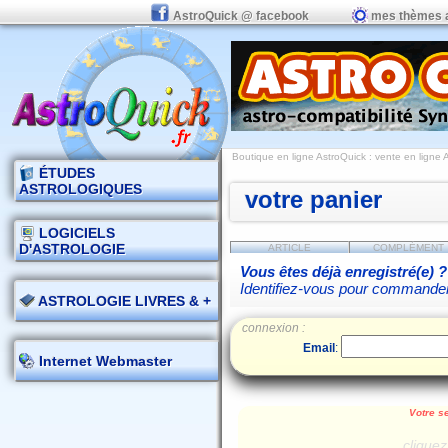
AstroQuick @ facebook
mes thèmes 
Boutique en ligne AstroQuick : vente en ligne
ÉTUDES
ASTROLOGIQUES
votre panier
LOGICIELS
D'ASTROLOGIE
ARTICLE
COMPLÉMENT
Vous êtes déjà enregistré(e) ?
Identifiez-vous pour commande
ASTROLOGIE LIVRES & +
connexion :
Email
:
Internet Webmaster
Votre se
cliquez