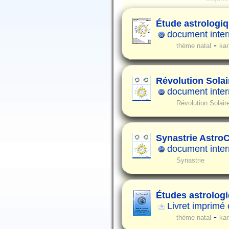
Étude astrologiq
document intern
-
thème natal
ka
Révolution Solair
document intern
Révolution Solair
Synastrie Astro
document intern
Synastrie
Études astrolog
Livret imprimé
-
thème natal
ka