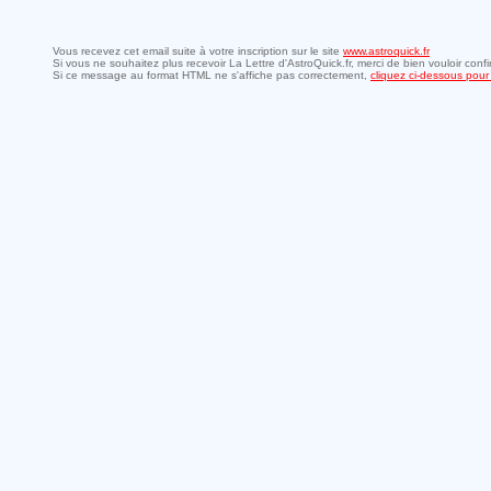
Vous recevez cet email suite à votre inscription sur le site
www.astroquick.fr
Si vous ne souhaitez plus recevoir La Lettre d'AstroQuick.fr, merci de bien vouloir conf
Si ce message au format HTML ne s'affiche pas correctement,
cliquez ci-dessous pour 