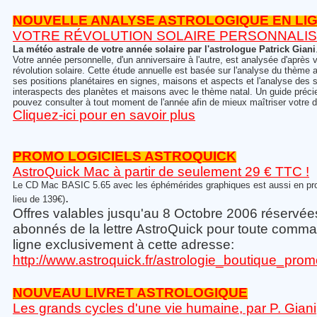
NOUVELLE ANALYSE ASTROLOGIQUE EN LI
VOTRE RÉVOLUTION SOLAIRE PERSONNALI
La météo astrale de votre année solaire par l'astrologue Patrick Giani
Votre année personnelle, d'un anniversaire à l'autre, est analysée d'après
révolution solaire. Cette étude annuelle est basée sur l'analyse du thème 
ses positions planétaires en signes, maisons et aspects et l'analyse des 
interaspects des planètes et maisons avec le thème natal. Un guide préc
pouvez consulter à tout moment de l'année afin de mieux maîtriser votre d
Cliquez-ici pour en savoir plus
PROMO LOGICIELS ASTROQUICK
AstroQuick Mac à partir de seulement 29 € TTC !
Le CD Mac BASIC 5.65 avec les éphémérides graphiques est aussi en pr
.
lieu de 139€)
Offres valables jusqu'au 8 Octobre 2006 réservée
abonnés de la lettre AstroQuick pour toute comm
ligne exclusivement à cette adresse:
http://www.astroquick.fr/astrologie_boutique_pro
NOUVEAU LIVRET ASTROLOGIQUE
Les grands cycles d'une vie humaine, par P. Giani