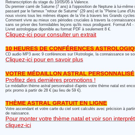
Retranscription du stage du 10/05/05 à Valence.
Du premier carré de Saturne (7 ans) à l'opposition de Neptune à lui-même 
passant par le fameux "retour de Saturne" (29 ans) et la "Pleine Lune d'Ur
nous vivons tous les mêmes étapes de la Vie à travers les Grands cycles 
Comment vivre au mieux ces périodes cruciales à travers la connaissance
sans se priver des formidables leçons qu'ils nous prodiguent. Format A4 -
Livret astrologique diponible au format PDF à seulement 8 €.
Cliquez-ici pour consulter un extrait
10 HEURES DE CONFÉRENCES ASTROLOGI
CD audio MP3 avec 9 conférences sur l'Astrologie, la connaissance se soi 
Cliquez-ici pour en savoir plus
VOTRE MÉDAILLON ASTRAL PERSONNALISÉ
Profitez des dernières promotions !
Le médaillon thème astral personnalisé d'après votre thème natal est enco
prix promo à partir de 28 € (au lieu de 59 €).
THÈME ASTRAL GRATUIT EN LIGNE
Votre ascendant et votre carte du ciel sont calculés avec précision à part
de naissance.
Pour monter votre thème natal et voir son interprét
cliquez-ici