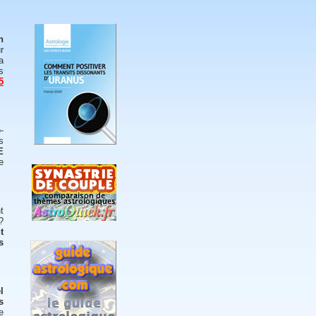
n
r
a
s
5
-
s
E
e
t
?
t
s
l
s
e