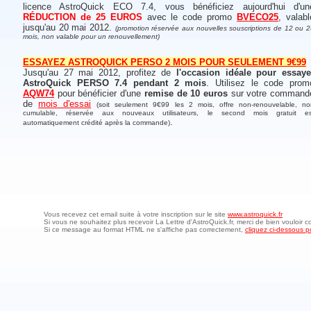
licence AstroQuick ECO 7.4, vous bénéficiez aujourd'hui d'un
RÉDUCTION de 25 EUROS
avec le code promo
BVECO25
, valabl
jusqu'au 20 mai 2012.
(promotion réservée aux nouvelles souscriptions de 12 ou 
mois, non valable pour un renouvellement)
ESSAYEZ ASTROQUICK PERSO 2 MOIS POUR SEULEMENT 9€99
Jusqu'au 27 mai 2012, profitez de
l'occasion idéale pour essaye
AstroQuick PERSO 7.4 pendant 2 mois
. Utilisez le code prom
AQW74
pour bénéficier d'une
remise de 10 euros
sur votre command
de
mois d'essai
(soit seulement 9€99 les 2 mois, offre non-renouvelable, no
cumulable, réservée aux nouveaux utilisateurs, le second mois gratuit es
.
automatiquement crédité après la commande)
Vous recevez cet email suite à votre inscription sur le site
www.astroquick.fr
Si vous ne souhaitez plus recevoir La Lettre d'AstroQuick.fr, merci de bien vouloir c
Si ce message au format HTML ne s'affiche pas correctement,
cliquez ci-dessous po