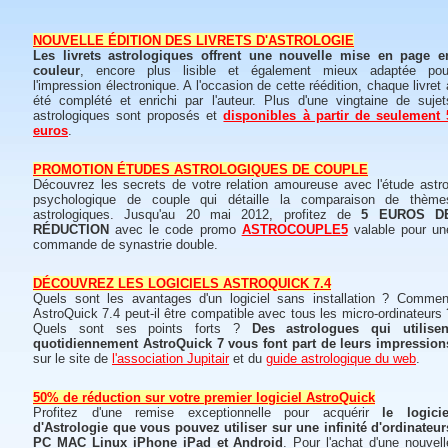
NOUVELLE ÉDITION DES LIVRETS D'ASTROLOGIE
Les livrets astrologiques offrent une nouvelle mise en page e
couleur
, encore plus lisible et également mieux adaptée pou
l'impression électronique. A l'occasion de cette réédition, chaque livret 
été complété et enrichi par l'auteur. Plus d'une vingtaine de sujet
astrologiques sont proposés et
disponibles à partir de seulement 
euros
.
PROMOTION ÉTUDES ASTROLOGIQUES DE COUPLE
Découvrez les secrets de votre relation amoureuse avec l'étude astro
psychologique de couple qui détaille la comparaison de thème
astrologiques. Jusqu'au 20 mai 2012, profitez de
5 EUROS D
RÉDUCTION
avec le code promo
ASTROCOUPLE5
valable pour un
commande de synastrie double.
DÉCOUVREZ LES LOGICIELS ASTROQUICK 7.4
Quels sont les avantages d'un logiciel sans installation ? Commen
AstroQuick 7.4 peut-il être compatible avec tous les micro-ordinateurs 
Quels sont ses points forts ?
Des astrologues qui utilisen
quotidiennement AstroQuick 7 vous font part de leurs impression
sur le site de
l'association Jupitair
et du
guide astrologique du web
.
50% de réduction sur votre premier logiciel AstroQuick
Profitez d'une remise exceptionnelle pour acquérir
le logicie
d'Astrologie que vous pouvez utiliser sur une infinité d'ordinateur
PC MAC Linux iPhone iPad et Android
. Pour l'achat d'une nouvell