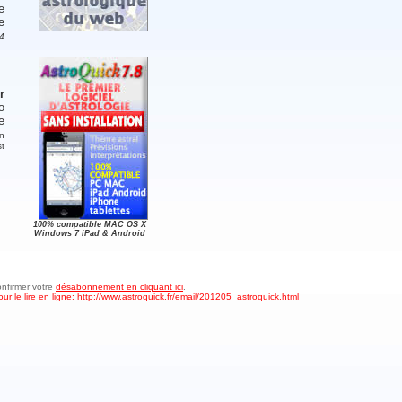
e
e
24
r
o
e
n
t
100% compatible MAC OS X
Windows 7 iPad & Android
onfirmer votre
désabonnement en cliquant ici
.
ur le lire en ligne: http://www.astroquick.fr/email/201205_astroquick.html