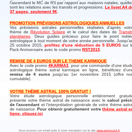
l'ascendant le MC de RS par rapport aux maisons natales, quelle
sont les relations avec les transits et progressions.
Le livret A4 d
37 pages, seulement 9€
.
PROMOTION PRÉVISIONS ASTROLOGIQUES ANNUELLES
Vos prévisions astrales personnelles réalisées d'après votr
thème de
Révolution Solaire
et le calcul des dates de
Transit
planétaires
. Deux guides précieux pour faire le point mété
astrologique à tout moment de votre année personnelle. Jusqu'a
25 octobre 2015,
profitez d'une réduction de 5 EUROS
sur l
Pack Anniversaire avec le code promo
RST2015
.
REMISE DE 4 EUROS SUR LE THEME KARMIQUE
Avec le code promo
4KARMA3
, pour une commande d'une étud
astrologique thème astral karmique en ligne, bénéficiez d'un
remise de 4 euros
jusqu'au 1er novembre 2015 (offre no
cumulable).
VOTRE THÈME ASTRAL 100% GRATUIT !
Votre étude astrologique personnelle entièrement gratuit
présente votre thème astral de naissance avec le
calcul préci
de l'ascendant
et l'interprétation générale de votre thème astra
de naissance.
Pour obtenir gratuitement votre
thème astral e
ligne, cliquez-ici
Vous recevez cet email suite à votre inscription sur le site
www.astroquick.fr