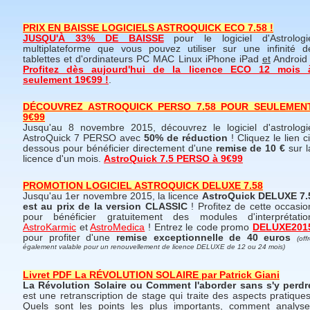
PRIX EN BAISSE LOGICIELS ASTROQUICK ECO 7.58 !
JUSQU'À 33% DE BAISSE
pour le logiciel d'Astrologi
multiplateforme que vous pouvez utiliser sur une infinité d
tablettes et d'ordinateurs PC MAC Linux iPhone iPad
et
Android 
Profitez dès aujourd'hui de la licence ECO 12 mois 
seulement 19€99 !
.
DÉCOUVREZ ASTROQUICK PERSO 7.58 POUR SEULEMEN
9€99
Jusqu'au 8 novembre 2015, découvrez le logiciel d'astrologi
AstroQuick 7 PERSO avec
50% de réduction
! Cliquez le lien ci
dessous pour bénéficier directement d'une
remise de 10 €
sur l
licence d'un mois.
AstroQuick 7.5 PERSO à 9€99
PROMOTION LOGICIEL ASTROQUICK DELUXE 7.58
Jusqu'au 1er novembre 2015, la licence
AstroQuick DELUXE 7.
est au prix de la version CLASSIC
! Profitez de cette occasio
pour bénéficier gratuitement des modules d'interprétatio
AstroKarmic
et
AstroMedica
! Entrez le code promo
DELUXE201
pour profiter d'une
remise exceptionnelle de 40 euros
(off
également valable pour un renouvellement de licence DELUXE de 12 ou 24 mois)
Livret PDF La RÉVOLUTION SOLAIRE par Patrick Giani
La Révolution Solaire ou Comment l'aborder sans s'y perdr
est une retranscription de stage qui traite des aspects pratiques
Quels sont les points les plus importants, comment analyse