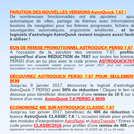
PARUTION DES NOUVELLES VERSIONS AstroQuick 7.67 !
De nombreuses fonctionnalités ont été ajoutées : ajou
automatique de villes, partage de thèmes avec informations
boutons de navigation pour les thèmes progressés, fichiers d
sauvegardes automatiques, ergonomie améliorée...
et le
logiciels d'astrologie AstroQuick restent toujours aussi facil
à utiliser !
BON DE REMISE PROMOTIONNEL ASTROQUICK PERSO 7.67
A l'occasion de la parution des versions 7.67,
profite
aujourd'hui d'une RÉDUCTION de 7€67
sur toutes les licence
PERSO d'un an ou plus avec le code promo
ASTROQUICK76
(promotion non cumulable valable jusqu'au 1er janvier 2017 pour une nouvell
souscription ou un renouvellement de licence)
DÉCOUVREZ ASTROQUICK PERSO 7.67 POUR SEULEMEN
9€99
Jusqu'au 8 janvier 2017, découvrez le logiciel d'astrologi
AstroQuick 7 PERSO avec
50% de réduction
! Cliquez le lien ci
dessous pour bénéficier directement d'une
remise de 10 €
sur l
licence d'un mois.
AstroQuick 7.6 PERSO à 9€99
ECONOMISEZ 40€ SUR ASTROQUICK CLASSIC 7.67
Jusqu'au 1er janvier 2017, bénéficiez de
40€ de réduction
l
licence
AstroQuick CLASSIC 7.6
! L'occasion idéale pour profite
des modules d'interprétation
AstroNatal
et
AstroTransits
! Entrez l
code promo
CLASSIC2016
pour profiter d'une
remise de 40€
(off
également valable pour un renouvellement de licence CLASSIC de 12 ou 24 mois)