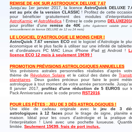
REMISE DE 40€ SUR ASTROQUICK DELUXE 7.67
Jusqu'au 1er janvier 2017, la licence
AstroQuick DELUXE 7.
est au prix de la version CLASSIC
! Profitez de cette occasio
pour bénéficier gratuitement des modules d'interprétatio
AstroKarmic
et
AstroMedica
! Entrez le code promo
DELUXE201
pour profiter d'une
remise de 40€
(offre également valable pour u
renouvellement de licence DELUXE de 12 ou 24 mois)
LE LOGICIEL D'ASTROLOGIE LE MOINS CHER !
AstroQuick 7.67 version ECO
est le logiciel d'Astrologie le plu
économique et le plus facile à utiliser sur une infinité de tablette
et d'ordinateurs PC MAC Linux iPhone iPad
et
Android !
L
licence ECO 12 mois à seulement 19€99 !
PROMOTION PRÉVISIONS ASTROLOGIQUES ANNUELLES
Vos prévisions astrales personnelles réalisées d'après votr
thème de
Révolution Solaire
et le calcul des dates de
Transit
planétaires
. Deux guides précieux pour faire le point mété
astrologique à tout moment de votre année personnelle. Jusqu'a
8 janvier 2017,
profitez d'une réduction de 5 EUROS
sur l
Pack Anniversaire avec le code promo
RST2016
.
POUR LES FÊTES : JEU DE 3 DÉS ASTROLOGIQUES !
Une idée de cadeau originale avec le
jeu de 3 dé
astrologiques à 12 faces
pour le tirage de signe, planète e
maison. Idéal pour les cours d'astrologie et la pratique d
l'interprétation ! Livré avec une pochette luxueuse. Quantit
limitée.
Seulement 15€99, frais de port inclus.
.