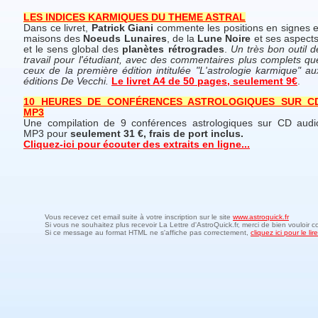
LES INDICES KARMIQUES DU THEME ASTRAL
Dans ce livret,
Patrick Giani
commente les positions en signes e
maisons des
Noeuds Lunaires
, de la
Lune Noire
et ses aspects
et le sens global des
planètes rétrogrades
.
Un très bon outil d
travail pour l'étudiant, avec des commentaires plus complets qu
ceux de la première édition intitulée "L'astrologie karmique" au
éditions De Vecchi.
Le livret A4 de 50 pages, seulement 9€
.
10 HEURES DE CONFÉRENCES ASTROLOGIQUES SUR C
MP3
Une compilation de 9 conférences astrologiques sur CD audi
MP3 pour
seulement 31 €, frais de port inclus.
Cliquez-ici pour écouter des extraits en ligne...
Vous recevez cet email suite à votre inscription sur le site
www.astroquick.fr
Si vous ne souhaitez plus recevoir La Lettre d'AstroQuick.fr, merci de bien vouloir c
Si ce message au format HTML ne s'affiche pas correctement,
cliquez ici pour le l