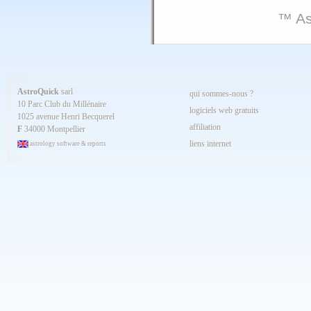
™ As
AstroQuick
sarl
qui sommes-nous ?
10 Parc Club du Millénaire
logiciels web gratuits
1025 avenue Henri Becquerel
affiliation
F
34000 Montpellier
liens internet
astrology software & reports