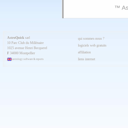
™ As
AstroQuick
sarl
qui sommes-nous ?
10 Parc Club du Millénaire
logiciels web gratuits
1025 avenue Henri Becquerel
affiliation
F
34000 Montpellier
liens internet
astrology software & reports