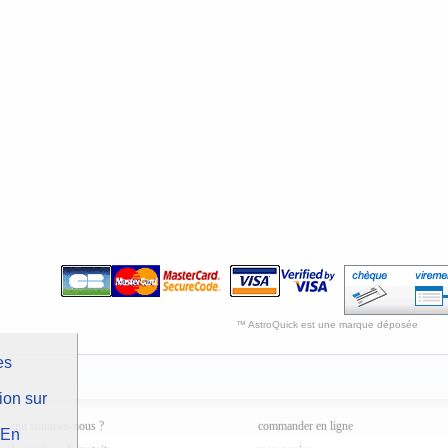
™ AstroQuick est une marque déposée
es
ion sur
qui sommes-nous ?
commander en ligne
En