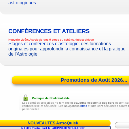
astrologiques
.
CONFÉRENCES ET ATELIERS
Nouvelle vidéo:
Astrologie des 6 corps du schéma théosophique
Stages et conférences d'astrologie
: des formations
originales pour approfondir la connaissance et la pratique
de l'Astrologie.
Promotions de Août 2026...
Politique de Confidentialité
Les données collectées ne font l'objet
d'aucune cession à des tiers
et sont co
confidentielle et sécurisée. Les navigations
https
et http sont sécurisées contre 
personnelles.
NOUVEAUTÉS AstroQuick
r