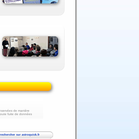
nservées de manière
toute fuite de données
echercher sur astroquick.fr