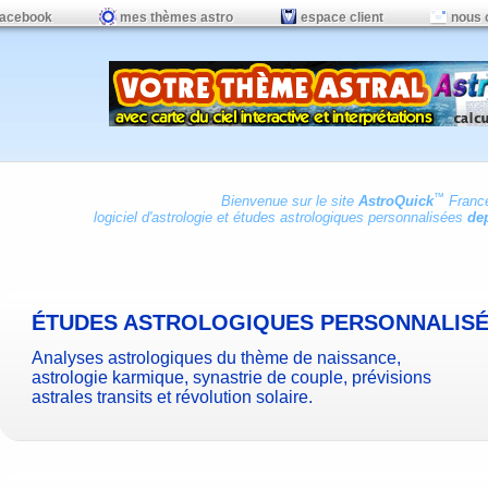
facebook
mes thèmes astro
espace client
nous 
™
Bienvenue sur le site
AstroQuick
Franc
logiciel d'astrologie
et
études astrologiques personnalisées
dep
ÉTUDES ASTROLOGIQUES PERSONNALIS
Analyses astrologiques du thème de naissance,
astrologie karmique, synastrie de couple, prévisions
astrales transits et révolution solaire.