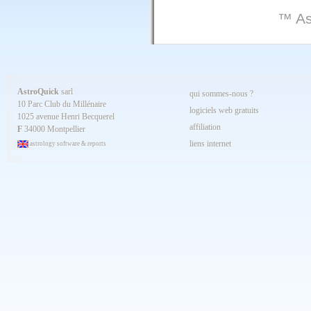
™ As
AstroQuick
sarl
qui sommes-nous ?
10 Parc Club du Millénaire
logiciels web gratuits
1025 avenue Henri Becquerel
affiliation
F
34000 Montpellier
liens internet
astrology software & reports