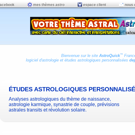
facebook
mes thèmes astro
espace client
nous 
™
Bienvenue sur le site
AstroQuick
Franc
logiciel d'astrologie
et
études astrologiques personnalisées
dep
ÉTUDES ASTROLOGIQUES PERSONNALIS
Analyses astrologiques du thème de naissance,
astrologie karmique, synastrie de couple, prévisions
astrales transits et révolution solaire.