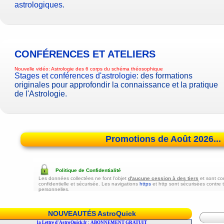
astrologiques
.
CONFÉRENCES ET ATELIERS
Nouvelle vidéo:
Astrologie des 6 corps du schéma théosophique
Stages et conférences d'astrologie
: des formations
originales pour approfondir la connaissance et la pratique
de l'Astrologie.
Promotions de Août 2026...
Politique de Confidentialité
Les données collectées ne font l'objet
d'aucune cession à des tiers
et sont co
confidentielle et sécurisée. Les navigations
https
et http sont sécurisées contre 
personnelles.
NOUVEAUTÉS AstroQuick
r