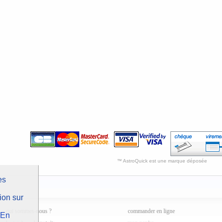
™ AstroQuick est une marque déposée
es
ion sur
qui sommes-nous ?
commander en ligne
En