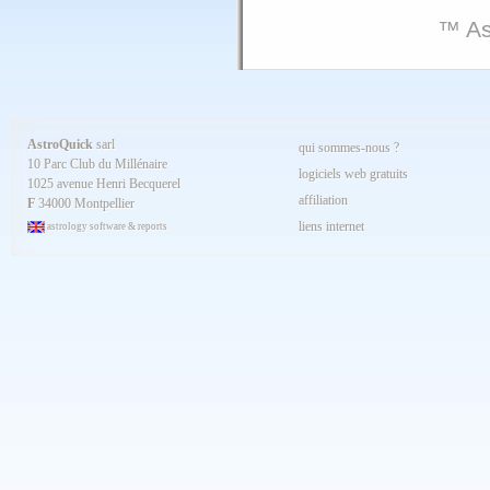
™ As
AstroQuick
sarl
qui sommes-nous ?
10 Parc Club du Millénaire
logiciels web gratuits
1025 avenue Henri Becquerel
affiliation
F
34000 Montpellier
liens internet
astrology software & reports