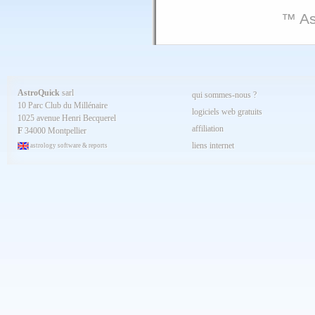
™ As
AstroQuick
sarl
qui sommes-nous ?
10 Parc Club du Millénaire
logiciels web gratuits
1025 avenue Henri Becquerel
affiliation
F
34000 Montpellier
liens internet
astrology software & reports