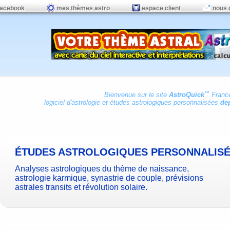
facebook
mes thèmes astro
espace client
nous 
™
Bienvenue sur le site
AstroQuick
Franc
logiciel d'astrologie
et
études astrologiques personnalisées
dep
ÉTUDES ASTROLOGIQUES PERSONNALIS
Analyses astrologiques du thème de naissance,
astrologie karmique, synastrie de couple, prévisions
astrales transits et révolution solaire.