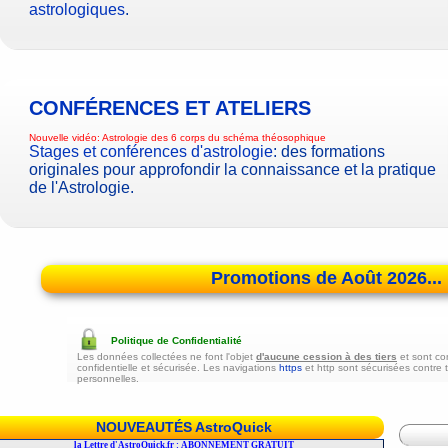
astrologiques
.
CONFÉRENCES ET ATELIERS
Nouvelle vidéo:
Astrologie des 6 corps du schéma théosophique
Stages et conférences d'astrologie
: des formations
originales pour approfondir la connaissance et la pratique
de l'Astrologie.
Promotions de Août 2026...
Politique de Confidentialité
Les données collectées ne font l'objet
d'aucune cession à des tiers
et sont co
confidentielle et sécurisée. Les navigations
https
et http sont sécurisées contre 
personnelles.
NOUVEAUTÉS AstroQuick
r