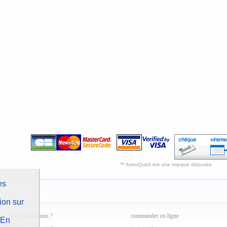
™ AstroQuick est une marque déposée
es
ion sur
qui sommes-nous ?
commander en ligne
En