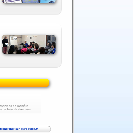
nservées de manière
toute fuite de données
echercher sur astroquick.fr