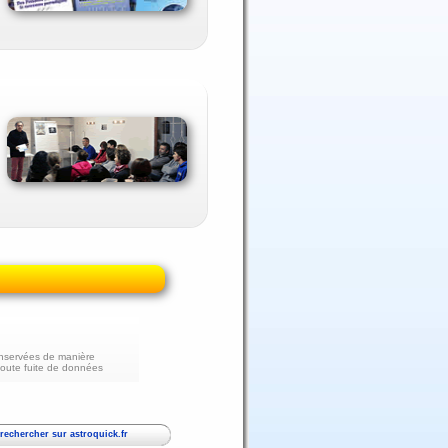
nservées de manière
toute fuite de données
echercher sur astroquick.fr