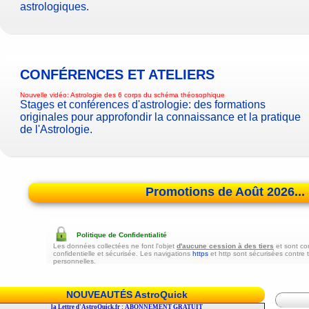
astrologiques
.
CONFÉRENCES ET ATELIERS
Nouvelle vidéo:
Astrologie des 6 corps du schéma théosophique
Stages et conférences d'astrologie
: des formations
originales pour approfondir la connaissance et la pratique
de l'Astrologie.
Promotions de Août 2026...
Politique de Confidentialité
Les données collectées ne font l'objet
d'aucune cession à des tiers
et sont co
confidentielle et sécurisée. Les navigations
https
et http sont sécurisées contre 
personnelles.
NOUVEAUTÉS AstroQuick
r