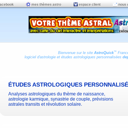
facebook
mes thèmes astro
espace client
nous 
™
Bienvenue sur le site
AstroQuick
Franc
logiciel d'astrologie
et
études astrologiques personnalisées
dep
ÉTUDES ASTROLOGIQUES PERSONNALIS
Analyses astrologiques du thème de naissance,
astrologie karmique, synastrie de couple, prévisions
astrales transits et révolution solaire.