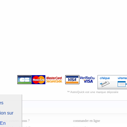
™ AstroQuick est une marque déposée
es
ion sur
qui sommes-nous ?
commander en ligne
En