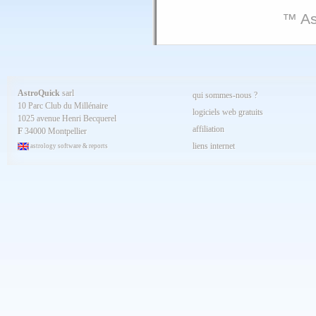
™ As
AstroQuick
sarl
qui sommes-nous ?
10 Parc Club du Millénaire
logiciels web gratuits
1025 avenue Henri Becquerel
affiliation
F
34000 Montpellier
liens internet
astrology software & reports