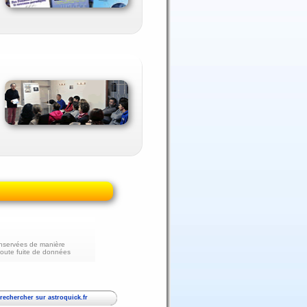
nservées de manière
toute fuite de données
echercher sur astroquick.fr