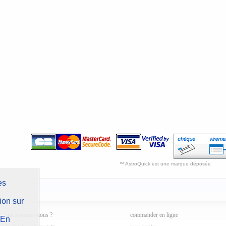
™ AstroQuick est une marque déposée
es
ion sur
qui sommes-nous ?
commander en ligne
En