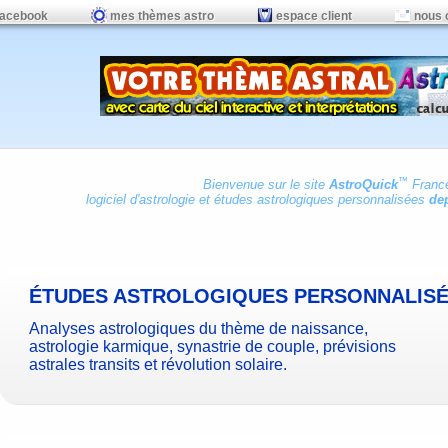
facebook
mes thèmes astro
espace client
nous 
™
Bienvenue sur le site
AstroQuick
Franc
logiciel d'astrologie
et
études astrologiques personnalisées
dep
ÉTUDES ASTROLOGIQUES PERSONNALIS
Analyses astrologiques du thème de naissance,
astrologie karmique, synastrie de couple, prévisions
astrales transits et révolution solaire.