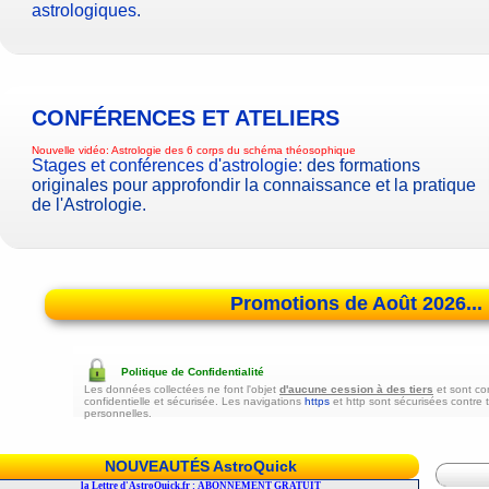
astrologiques
.
CONFÉRENCES ET ATELIERS
Nouvelle vidéo:
Astrologie des 6 corps du schéma théosophique
Stages et conférences d'astrologie
: des formations
originales pour approfondir la connaissance et la pratique
de l'Astrologie.
Promotions de Août 2026...
Politique de Confidentialité
Les données collectées ne font l'objet
d'aucune cession à des tiers
et sont co
confidentielle et sécurisée. Les navigations
https
et http sont sécurisées contre 
personnelles.
NOUVEAUTÉS AstroQuick
r