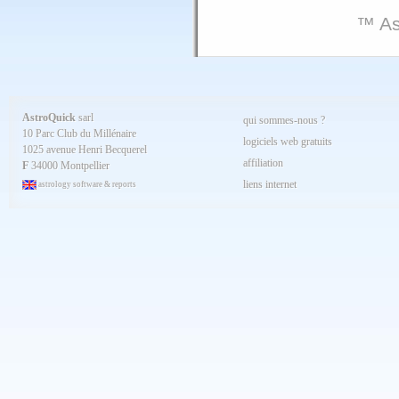
™ As
AstroQuick
sarl
qui sommes-nous ?
10 Parc Club du Millénaire
logiciels web gratuits
1025 avenue Henri Becquerel
affiliation
F
34000 Montpellier
liens internet
astrology software & reports