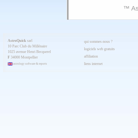
™ As
AstroQuick
sarl
qui sommes-nous ?
10 Parc Club du Millénaire
logiciels web gratuits
1025 avenue Henri Becquerel
affiliation
F
34000 Montpellier
liens internet
astrology software & reports