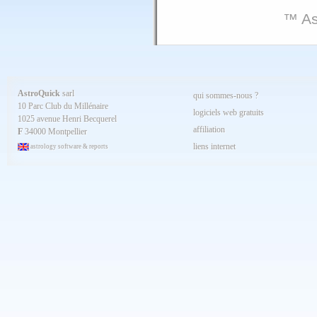
™ As
AstroQuick
sarl
qui sommes-nous ?
10 Parc Club du Millénaire
logiciels web gratuits
1025 avenue Henri Becquerel
affiliation
F
34000 Montpellier
liens internet
astrology software & reports