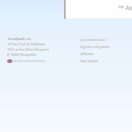
™ As
AstroQuick
sarl
qui sommes-nous ?
10 Parc Club du Millénaire
logiciels web gratuits
1025 avenue Henri Becquerel
affiliation
F
34000 Montpellier
liens internet
astrology software & reports