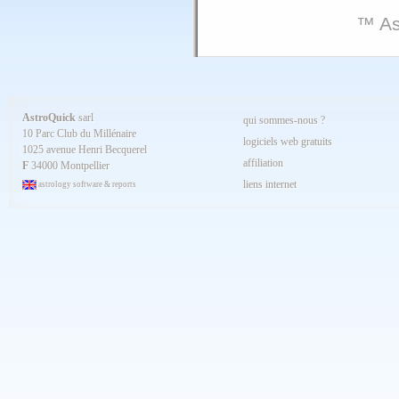
™ As
AstroQuick
sarl
qui sommes-nous ?
10 Parc Club du Millénaire
logiciels web gratuits
1025 avenue Henri Becquerel
affiliation
F
34000 Montpellier
liens internet
astrology software & reports