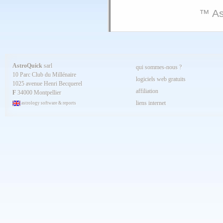
™ As
AstroQuick
sarl
qui sommes-nous ?
10 Parc Club du Millénaire
logiciels web gratuits
1025 avenue Henri Becquerel
affiliation
F
34000 Montpellier
liens internet
astrology software & reports