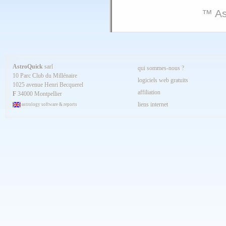
™ As
AstroQuick
sarl
qui sommes-nous ?
10 Parc Club du Millénaire
logiciels web gratuits
1025 avenue Henri Becquerel
affiliation
F
34000 Montpellier
liens internet
astrology software & reports