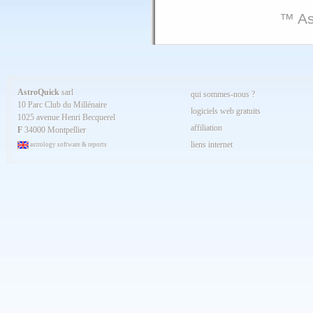
™ As
AstroQuick
sarl
qui sommes-nous ?
10 Parc Club du Millénaire
logiciels web gratuits
1025 avenue Henri Becquerel
affiliation
F
34000 Montpellier
liens internet
astrology software & reports