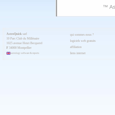
™ As
AstroQuick
sarl
qui sommes-nous ?
10 Parc Club du Millénaire
logiciels web gratuits
1025 avenue Henri Becquerel
affiliation
F
34000 Montpellier
liens internet
astrology software & reports