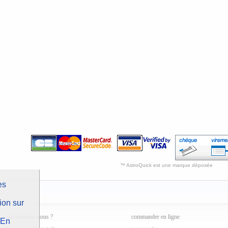
™ AstroQuick est une marque déposée
es
ion sur
qui sommes-nous ?
commander en ligne
En