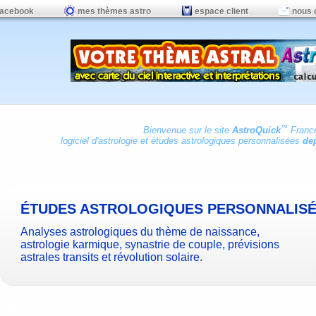
facebook
mes thèmes astro
espace client
nous 
™
Bienvenue sur le site
AstroQuick
Franc
logiciel d'astrologie
et
études astrologiques personnalisées
dep
ÉTUDES ASTROLOGIQUES PERSONNALIS
Analyses astrologiques du thème de naissance,
astrologie karmique, synastrie de couple, prévisions
astrales transits et révolution solaire.