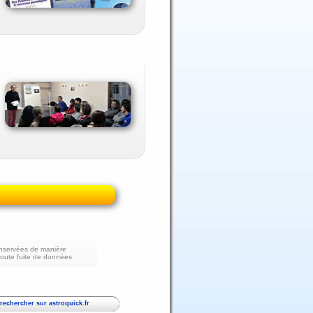
nservées de manière
toute fuite de données
echercher sur astroquick.fr