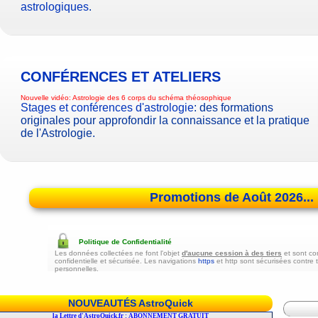
astrologiques
.
CONFÉRENCES ET ATELIERS
Nouvelle vidéo:
Astrologie des 6 corps du schéma théosophique
Stages et conférences d'astrologie
: des formations
originales pour approfondir la connaissance et la pratique
de l'Astrologie.
Promotions de Août 2026...
Politique de Confidentialité
Les données collectées ne font l'objet
d'aucune cession à des tiers
et sont co
confidentielle et sécurisée. Les navigations
https
et http sont sécurisées contre 
personnelles.
NOUVEAUTÉS AstroQuick
r