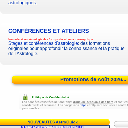
astrologiques
.
CONFÉRENCES ET ATELIERS
Nouvelle vidéo:
Astrologie des 6 corps du schéma théosophique
Stages et conférences d'astrologie
: des formations
originales pour approfondir la connaissance et la pratique
de l'Astrologie.
Promotions de Août 2026...
Politique de Confidentialité
Les données collectées ne font l'objet
d'aucune cession à des tiers
et sont co
confidentielle et sécurisée. Les navigations
https
et http sont sécurisées contre 
personnelles.
NOUVEAUTÉS AstroQuick
r