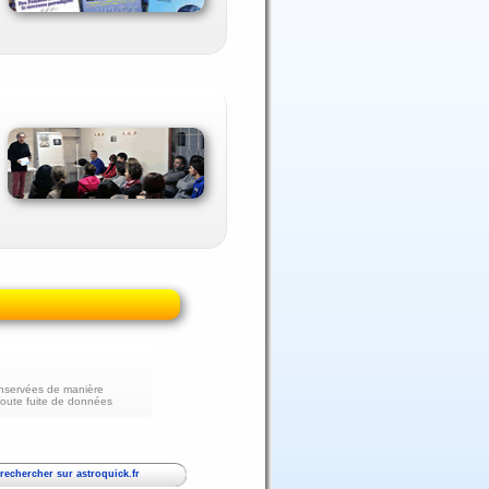
nservées de manière
toute fuite de données
echercher sur astroquick.fr