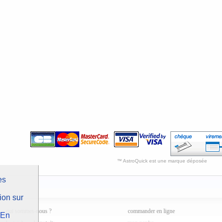
™ AstroQuick est une marque déposée
es
ion sur
qui sommes-nous ?
commander en ligne
En