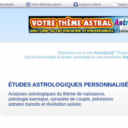
facebook
mes thèmes astro
espace client
nous 
™
Bienvenue sur le site
AstroQuick
Franc
logiciel d'astrologie
et
études astrologiques personnalisées
dep
ÉTUDES ASTROLOGIQUES PERSONNALIS
Analyses astrologiques du thème de naissance,
astrologie karmique, synastrie de couple, prévisions
astrales transits et révolution solaire.