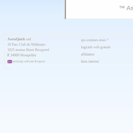
™ As
AstroQuick
sarl
qui sommes-nous ?
10 Parc Club du Millénaire
logiciels web gratuits
1025 avenue Henri Becquerel
affiliation
F
34000 Montpellier
liens internet
astrology software & reports