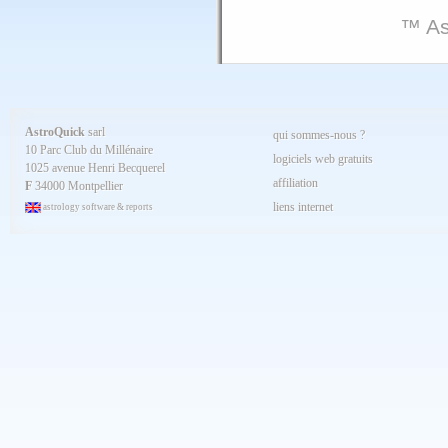
™ As
AstroQuick
sarl
qui sommes-nous ?
10 Parc Club du Millénaire
logiciels web gratuits
1025 avenue Henri Becquerel
affiliation
F
34000 Montpellier
liens internet
astrology software & reports