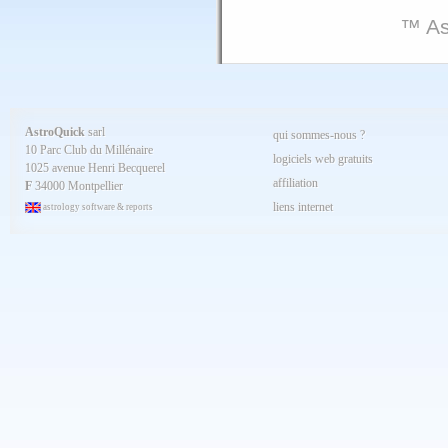
™ As
AstroQuick
sarl
qui sommes-nous ?
10 Parc Club du Millénaire
logiciels web gratuits
1025 avenue Henri Becquerel
affiliation
F
34000 Montpellier
liens internet
astrology software & reports