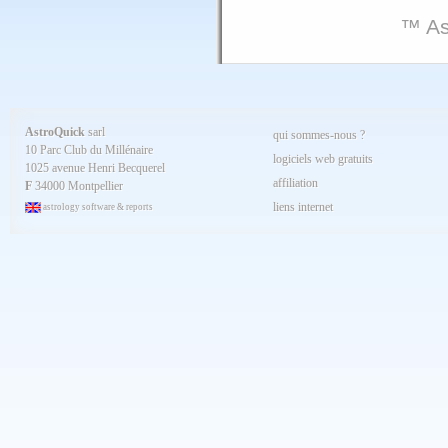
™ As
AstroQuick
sarl
qui sommes-nous ?
10 Parc Club du Millénaire
logiciels web gratuits
1025 avenue Henri Becquerel
affiliation
F
34000 Montpellier
liens internet
astrology software & reports