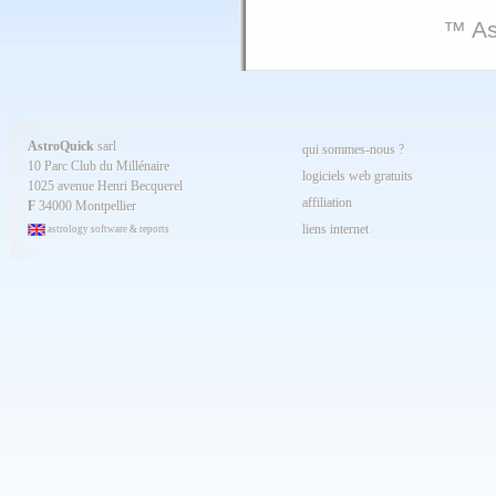
™ As
AstroQuick
sarl
qui sommes-nous ?
10 Parc Club du Millénaire
logiciels web gratuits
1025 avenue Henri Becquerel
affiliation
F
34000 Montpellier
liens internet
astrology software & reports