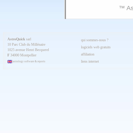
™ As
AstroQuick
sarl
qui sommes-nous ?
10 Parc Club du Millénaire
logiciels web gratuits
1025 avenue Henri Becquerel
affiliation
F
34000 Montpellier
liens internet
astrology software & reports