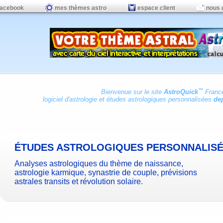
facebook
mes thèmes astro
espace client
nous 
™
Bienvenue sur le site
AstroQuick
Franc
logiciel d'astrologie
et
études astrologiques personnalisées
dep
ÉTUDES ASTROLOGIQUES PERSONNALIS
Analyses astrologiques du thème de naissance,
astrologie karmique, synastrie de couple, prévisions
astrales transits et révolution solaire.