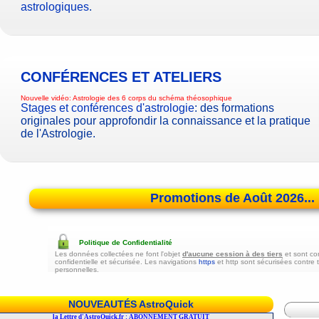
astrologiques
.
CONFÉRENCES ET ATELIERS
Nouvelle vidéo:
Astrologie des 6 corps du schéma théosophique
Stages et conférences d'astrologie
: des formations
originales pour approfondir la connaissance et la pratique
de l'Astrologie.
Promotions de Août 2026...
Politique de Confidentialité
Les données collectées ne font l'objet
d'aucune cession à des tiers
et sont co
confidentielle et sécurisée. Les navigations
https
et http sont sécurisées contre 
personnelles.
NOUVEAUTÉS AstroQuick
r