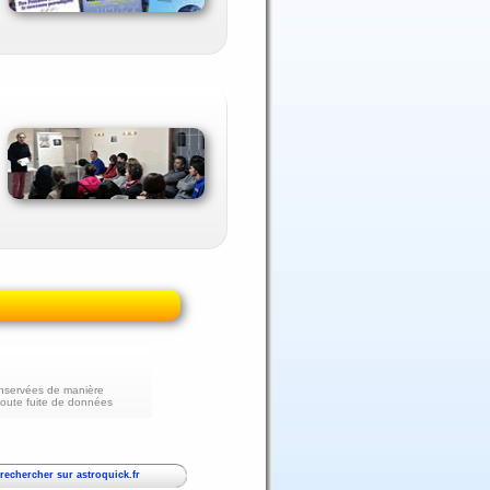
nservées de manière
toute fuite de données
echercher sur astroquick.fr