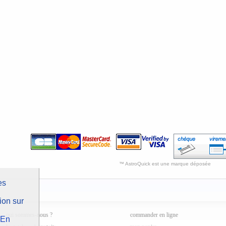
™ AstroQuick est une marque déposée
es
ion sur
qui sommes-nous ?
commander en ligne
En