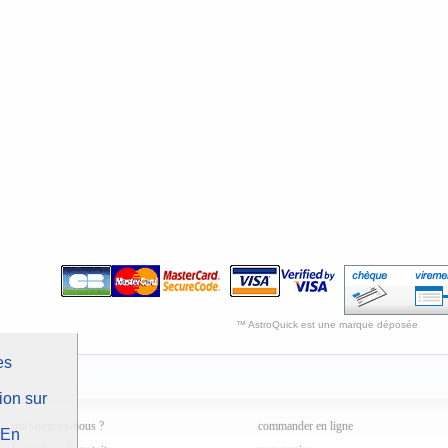
™ AstroQuick est une marque déposée
es
ion sur
qui sommes-nous ?
commander en ligne
En