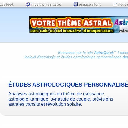
facebook
mes thèmes astro
espace client
nous 
™
Bienvenue sur le site
AstroQuick
Franc
logiciel d'astrologie
et
études astrologiques personnalisées
dep
ÉTUDES ASTROLOGIQUES PERSONNALIS
Analyses astrologiques du thème de naissance,
astrologie karmique, synastrie de couple, prévisions
astrales transits et révolution solaire.