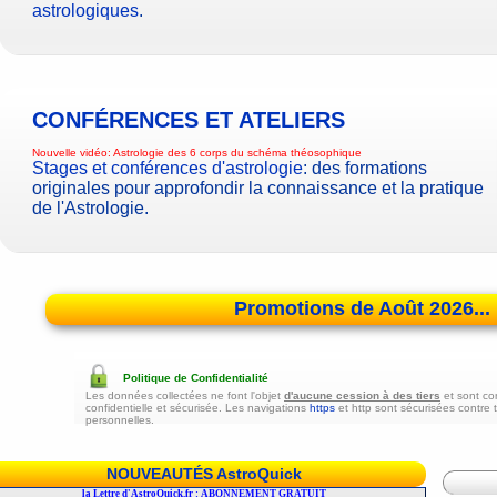
astrologiques
.
CONFÉRENCES ET ATELIERS
Nouvelle vidéo:
Astrologie des 6 corps du schéma théosophique
Stages et conférences d'astrologie
: des formations
originales pour approfondir la connaissance et la pratique
de l'Astrologie.
Promotions de Août 2026...
Politique de Confidentialité
Les données collectées ne font l'objet
d'aucune cession à des tiers
et sont co
confidentielle et sécurisée. Les navigations
https
et http sont sécurisées contre 
personnelles.
NOUVEAUTÉS AstroQuick
r