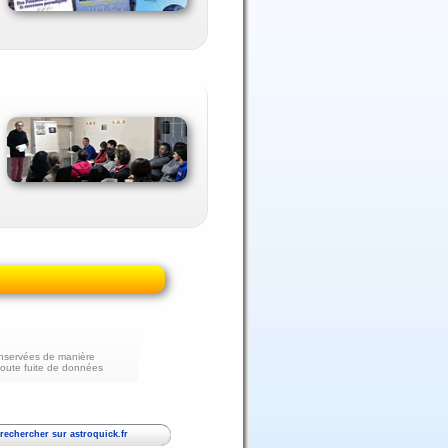
nservées de manière
toute fuite de données
echercher sur astroquick.fr