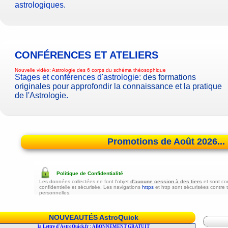
astrologiques
.
CONFÉRENCES ET ATELIERS
Nouvelle vidéo:
Astrologie des 6 corps du schéma théosophique
Stages et conférences d'astrologie
: des formations
originales pour approfondir la connaissance et la pratique
de l'Astrologie.
Promotions de Août 2026...
Politique de Confidentialité
Les données collectées ne font l'objet
d'aucune cession à des tiers
et sont co
confidentielle et sécurisée. Les navigations
https
et http sont sécurisées contre 
personnelles.
NOUVEAUTÉS AstroQuick
r