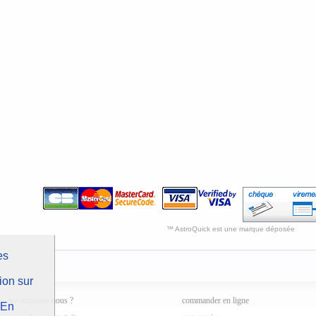
™ AstroQuick est une marque déposée
es
ion sur
qui sommes-nous ?
commander en ligne
En