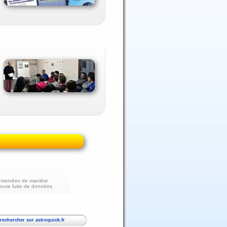
nservées de manière
toute fuite de données
echercher sur astroquick.fr