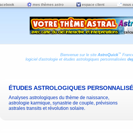
facebook
mes thèmes astro
espace client
nous 
™
Bienvenue sur le site
AstroQuick
Franc
logiciel d'astrologie
et
études astrologiques personnalisées
dep
ÉTUDES ASTROLOGIQUES PERSONNALIS
Analyses astrologiques du thème de naissance,
astrologie karmique, synastrie de couple, prévisions
astrales transits et révolution solaire.