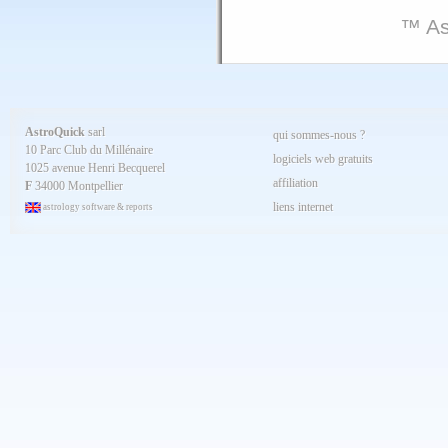
™ As
AstroQuick
sarl
qui sommes-nous ?
10 Parc Club du Millénaire
logiciels web gratuits
1025 avenue Henri Becquerel
affiliation
F
34000 Montpellier
liens internet
astrology software & reports