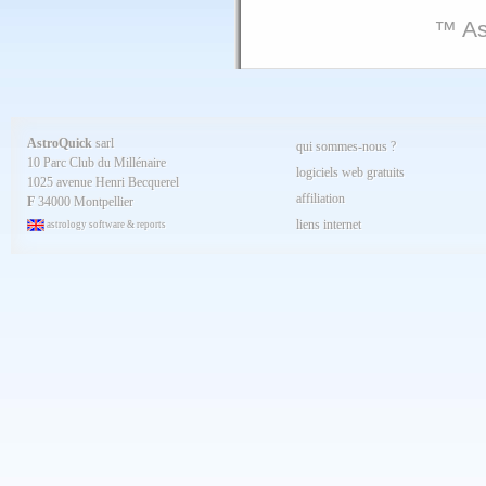
™ As
AstroQuick
sarl
qui sommes-nous ?
10 Parc Club du Millénaire
logiciels web gratuits
1025 avenue Henri Becquerel
affiliation
F
34000 Montpellier
liens internet
astrology software & reports