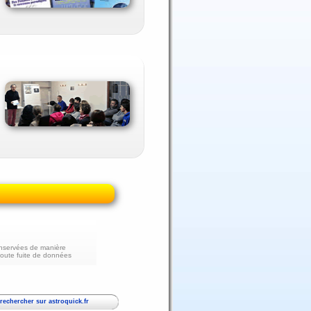
nservées de manière
toute fuite de données
echercher sur astroquick.fr