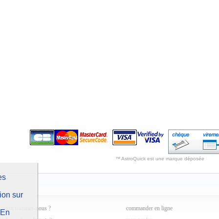
™ AstroQuick est une marque déposée
es
ion sur
qui sommes-nous ?
commander en ligne
En