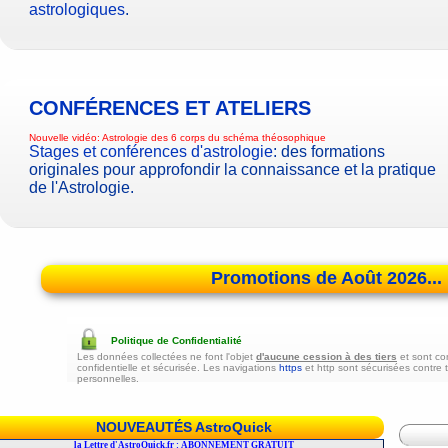
astrologiques
.
CONFÉRENCES ET ATELIERS
Nouvelle vidéo:
Astrologie des 6 corps du schéma théosophique
Stages et conférences d'astrologie
: des formations
originales pour approfondir la connaissance et la pratique
de l'Astrologie.
Promotions de Août 2026...
Politique de Confidentialité
Les données collectées ne font l'objet
d'aucune cession à des tiers
et sont co
confidentielle et sécurisée. Les navigations
https
et http sont sécurisées contre 
personnelles.
NOUVEAUTÉS AstroQuick
r