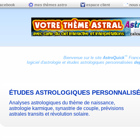
facebook
mes thèmes astro
espace client
nous 
™
Bienvenue sur le site
AstroQuick
Franc
logiciel d'astrologie
et
études astrologiques personnalisées
dep
ÉTUDES ASTROLOGIQUES PERSONNALIS
Analyses astrologiques du thème de naissance,
astrologie karmique, synastrie de couple, prévisions
astrales transits et révolution solaire.