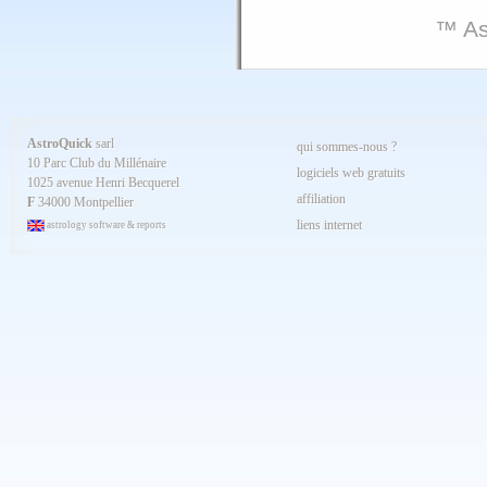
™ As
AstroQuick
sarl
qui sommes-nous ?
10 Parc Club du Millénaire
logiciels web gratuits
1025 avenue Henri Becquerel
affiliation
F
34000 Montpellier
liens internet
astrology software & reports