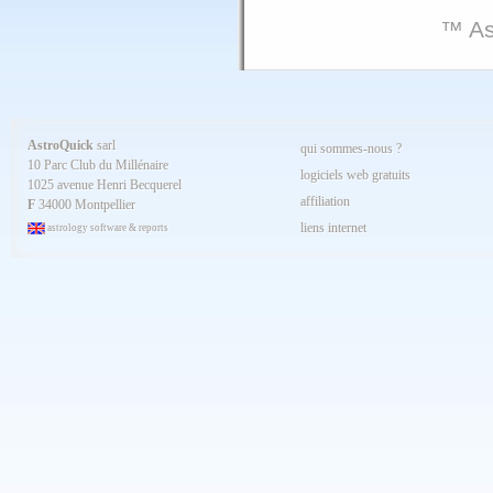
™ As
AstroQuick
sarl
qui sommes-nous ?
10 Parc Club du Millénaire
logiciels web gratuits
1025 avenue Henri Becquerel
affiliation
F
34000 Montpellier
liens internet
astrology software & reports