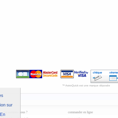
™ AstroQuick est une marque déposée
es
ion sur
qui sommes-nous ?
commander en ligne
En