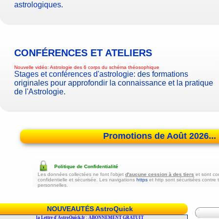
astrologiques
.
CONFÉRENCES ET ATELIERS
Nouvelle vidéo:
Astrologie des 6 corps du schéma théosophique
Stages et conférences d'astrologie
: des formations
originales pour approfondir la connaissance et la pratique
de l'Astrologie.
Promotions de Août 2026...
Politique de Confidentialité
Les données collectées ne font l'objet
d'aucune cession à des tiers
et sont co
confidentielle et sécurisée. Les navigations
https
et http sont sécurisées contre 
personnelles.
NOUVEAUTÉS AstroQuick
r