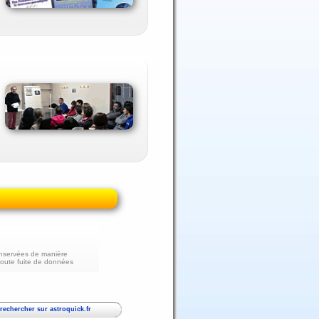
nservées de manière
toute fuite de données
echercher sur astroquick.fr