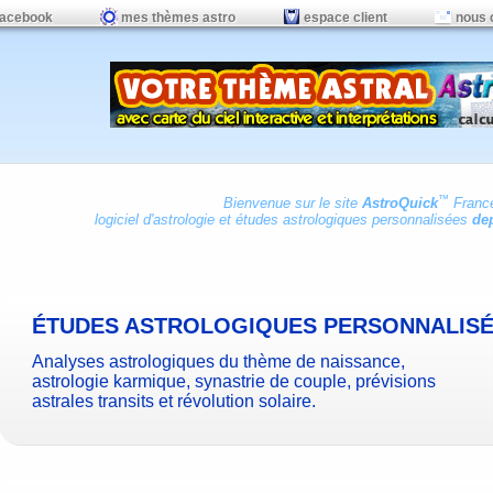
facebook
mes thèmes astro
espace client
nous 
™
Bienvenue sur le site
AstroQuick
Franc
logiciel d'astrologie
et
études astrologiques personnalisées
dep
ÉTUDES ASTROLOGIQUES PERSONNALIS
Analyses astrologiques du thème de naissance,
astrologie karmique, synastrie de couple, prévisions
astrales transits et révolution solaire.