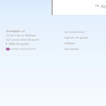
™ As
AstroQuick
sarl
qui sommes-nous ?
10 Parc Club du Millénaire
logiciels web gratuits
1025 avenue Henri Becquerel
affiliation
F
34000 Montpellier
liens internet
astrology software & reports