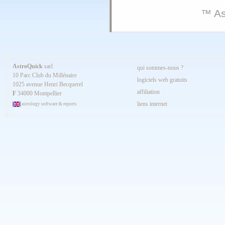
™ As
AstroQuick
sarl
qui sommes-nous ?
10 Parc Club du Millénaire
logiciels web gratuits
1025 avenue Henri Becquerel
affiliation
F
34000 Montpellier
liens internet
astrology software & reports