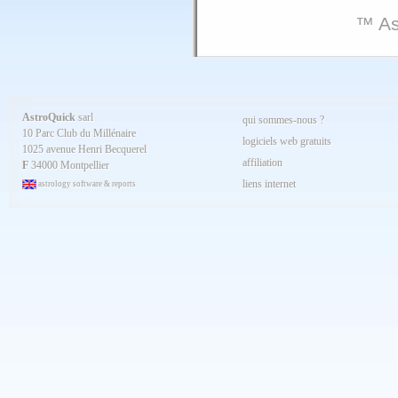
™ As
AstroQuick
sarl
qui sommes-nous ?
10 Parc Club du Millénaire
logiciels web gratuits
1025 avenue Henri Becquerel
affiliation
F
34000 Montpellier
liens internet
astrology software & reports