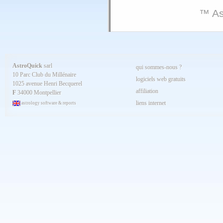
™ As
AstroQuick
sarl
qui sommes-nous ?
10 Parc Club du Millénaire
logiciels web gratuits
1025 avenue Henri Becquerel
affiliation
F
34000 Montpellier
liens internet
astrology software & reports